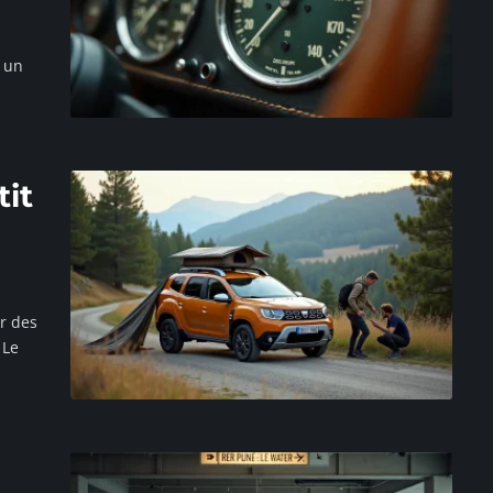
: un
it
r des
 Le