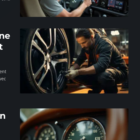
une
t
ent
vec
on