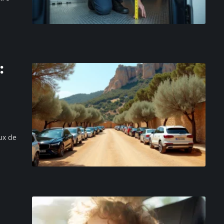
:
ux de