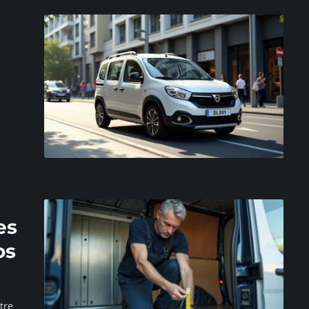
es
os
ntre