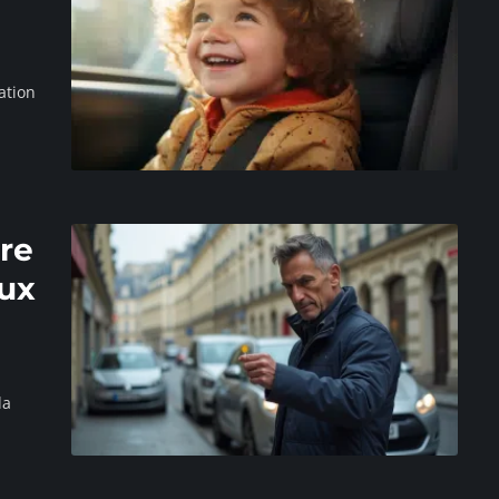
sation
dre
eux
la