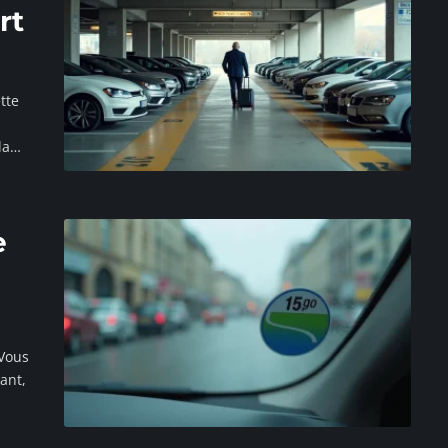
rt
tte
la
…
e
 Vous
lant,