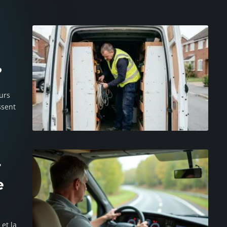
?
eurs
ssent
r
e
et la