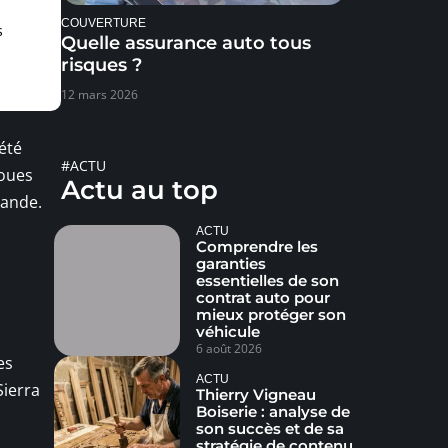
COUVERTURE
s
Quelle assurance auto tous
risques ?
12 mars 2026
 été
#ACTU
roues
Actu au top
mande.
ACTU
Comprendre les
garanties
essentielles de son
contrat auto pour
mieux protéger son
véhicule
6 août 2026
es
ACTU
Sierra
Thierry Vigneau
Boiserie : analyse de
son succès et de sa
stratégie de contenu