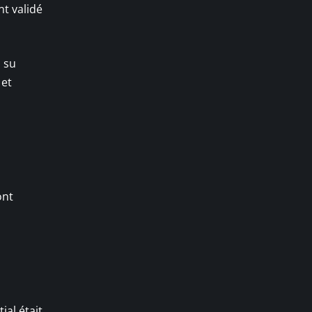
nt validé
a su
 et
ont
ial était