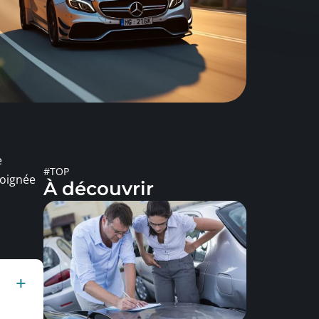
e
#TOP
soignée
À découvrir