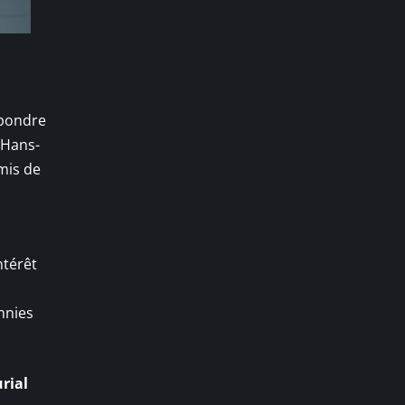
épondre
 Hans-
rmis de
ntérêt
nnies
rial