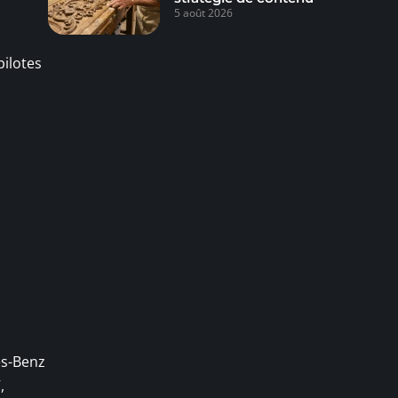
5 août 2026
pilotes
es-Benz
,