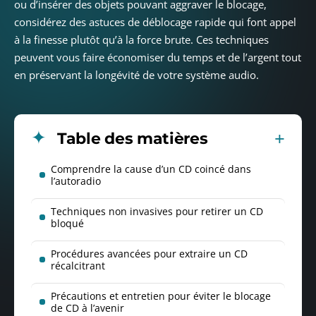
ou d’insérer des objets pouvant aggraver le blocage,
considérez des astuces de déblocage rapide qui font appel
à la finesse plutôt qu’à la force brute. Ces techniques
peuvent vous faire économiser du temps et de l’argent tout
en préservant la longévité de votre système audio.
Table des matières
Comprendre la cause d’un CD coincé dans
l’autoradio
Techniques non invasives pour retirer un CD
bloqué
Procédures avancées pour extraire un CD
récalcitrant
Précautions et entretien pour éviter le blocage
de CD à l’avenir