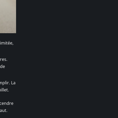
imitée,
res.
 de
mplir. La
llet.
scendre
aut.