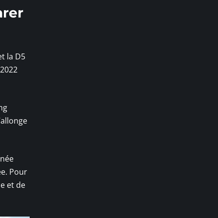
arer
t la D5
 2022
ng
’allonge
rnée
ée. Pour
ce et de