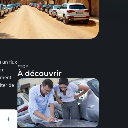
 un flux
#TOP
un
À découvrir
siment
iter de