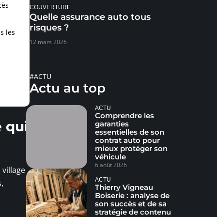
cès
COUVERTURE
Quelle assurance auto tous
risques ?
s les
12 mars 2026
#ACTU
Actu au top
ACTU
Comprendre les
 qui
garanties
essentielles de son
contrat auto pour
mieux protéger son
véhicule
6 août 2026
village
ACTU
,
Thierry Vigneau
Boiserie : analyse de
son succès et de sa
stratégie de contenu