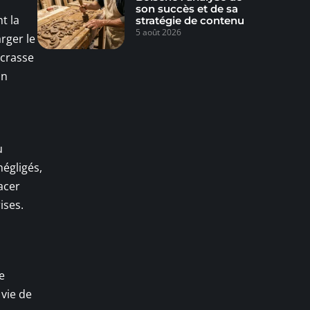
son succès et de sa
t la
stratégie de contenu
5 août 2026
arger le
ncrasse
un
u
négligés,
acer
ises.
e
 vie de