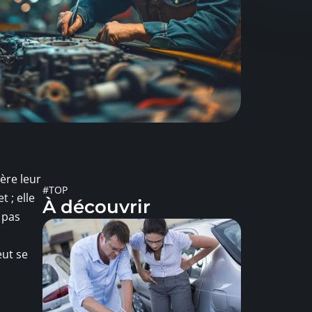
ère leur
#TOP
 ; elle
À découvrir
 pas
eut se