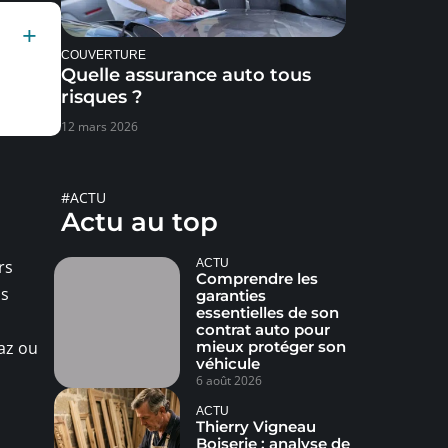
COUVERTURE
Quelle assurance auto tous
risques ?
12 mars 2026
#ACTU
Actu au top
rs
ACTU
Comprendre les
ns
garanties
essentielles de son
contrat auto pour
gaz ou
mieux protéger son
véhicule
6 août 2026
ACTU
Thierry Vigneau
Boiserie : analyse de