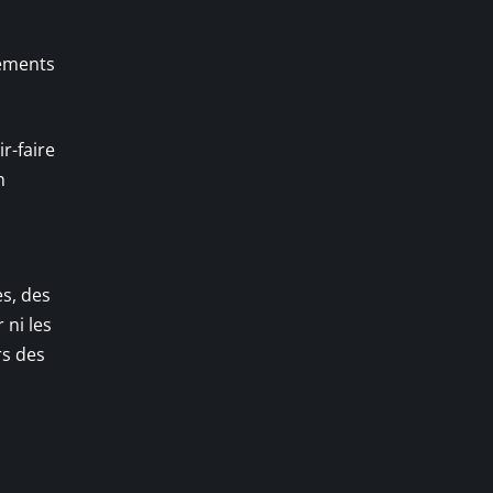
réments
r-faire
n
es, des
 ni les
rs des