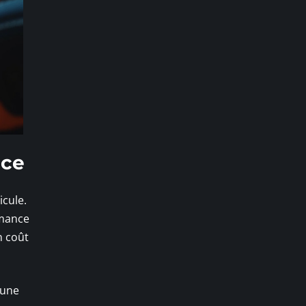
ace
icule.
rmance
n coût
 une