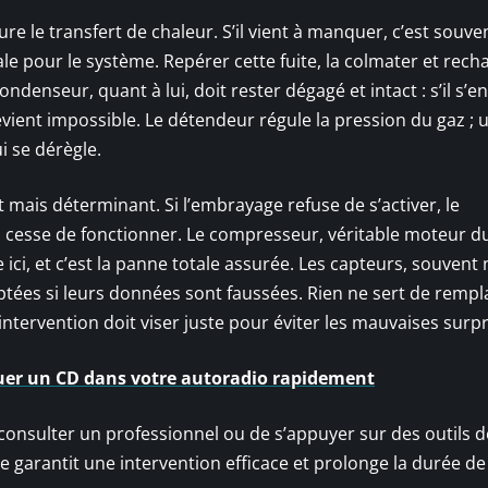
sure le transfert de chaleur. S’il vient à manquer, c’est souven
tale pour le système. Repérer cette fuite, la colmater et rech
denseur, quant à lui, doit rester dégagé et intact : s’il s’e
devient impossible. Le détendeur régule la pression du gaz ; 
ui se dérègle.
t mais déterminant. Si l’embrayage refuse de s’activer, le
ion cesse de fonctionner. Le compresseur, véritable moteur d
ici, et c’est la panne totale assurée. Les capteurs, souvent 
tées si leurs données sont faussées. Rien ne sert de rempl
ntervention doit viser juste pour éviter les mauvaises surpr
quer un CD dans votre autoradio rapidement
e consulter un professionnel ou de s’appuyer sur des outils d
e garantit une intervention efficace et prolonge la durée de