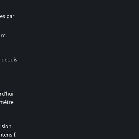
ées par
re,
t depuis.
rd’hui
omètre
ision.
ntensif.