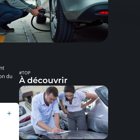
nt
#TOP
ion du
À découvrir