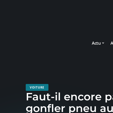
Actu
A
VOITURE
Faut-il encore 
gonfler pneu a