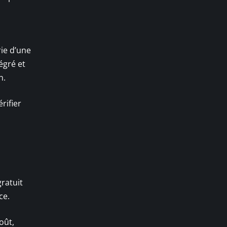
ie d’une
égré et
n.
rifier
ratuit
ce.
oût,