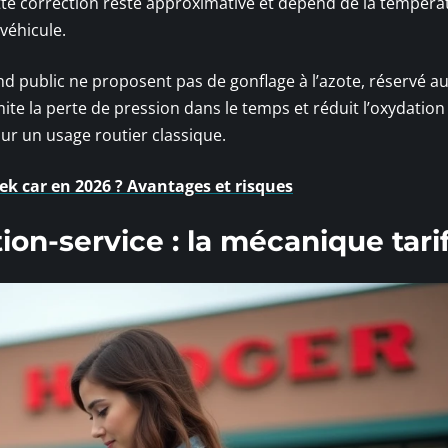
cette correction reste approximative et dépend de la tempéra
véhicule.
d public ne proposent pas de gonflage à l’azote, réservé a
mite la perte de pression dans le temps et réduit l’oxydation
our un usage routier classique.
ek car en 2026 ? Avantages et risques
ion-service : la mécanique tari