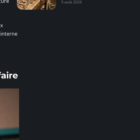
ture
5 août 2026
ux
 interne
faire