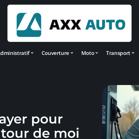
dministratif
Couverture
Moto
Transport
payer pour
utour de moi