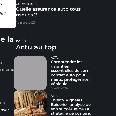
ion
COUVERTURE
Quelle assurance auto tous
26 ?
risques ?
12 mars 2026
e la
#ACTU
Actu au top
ACTU
Comprendre les
a
garanties
du même
essentielles de son
contrat auto pour
mieux protéger son
véhicule
6 août 2026
ACTU
Thierry Vigneau
 un
Boiserie : analyse de
son succès et de sa
ser, il
stratégie de contenu