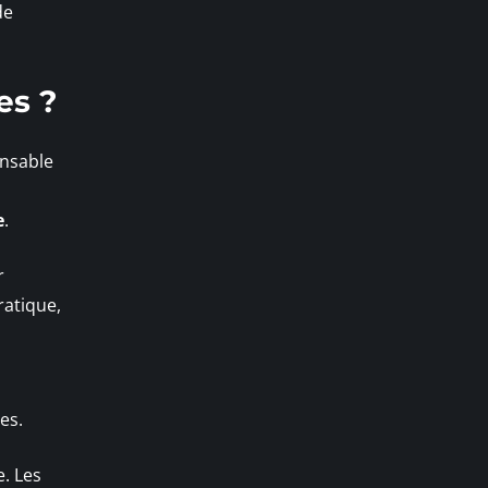
de
es ?
ensable
e
.
r
ratique,
es.
e. Les