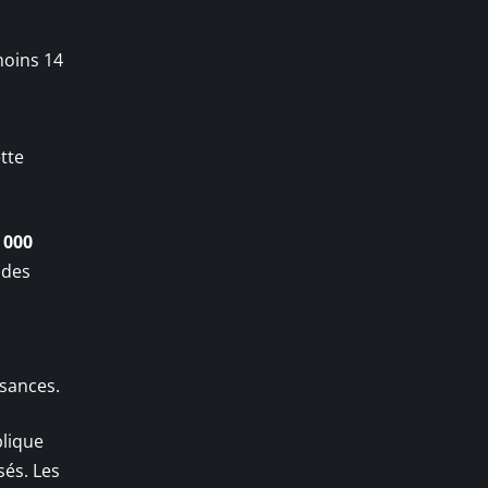
moins 14
tte
 000
ndes
isances.
plique
sés. Les