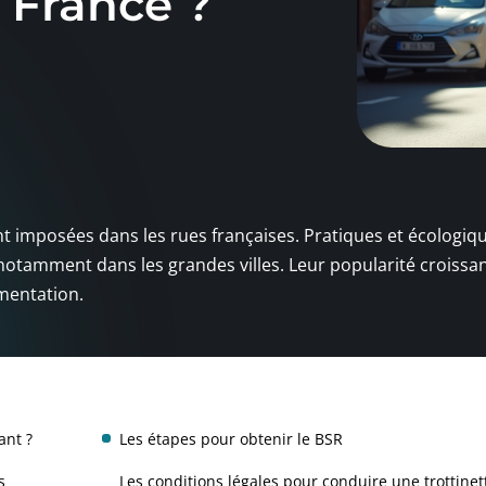
n France ?
t imposées dans les rues françaises. Pratiques et écologiqu
otamment dans les grandes villes. Leur popularité croissa
ementation.
ant ?
Les étapes pour obtenir le BSR
s
Les conditions légales pour conduire une trottinet