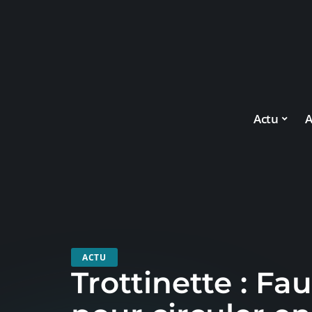
Actu
A
ACTU
Trottinette : Fau