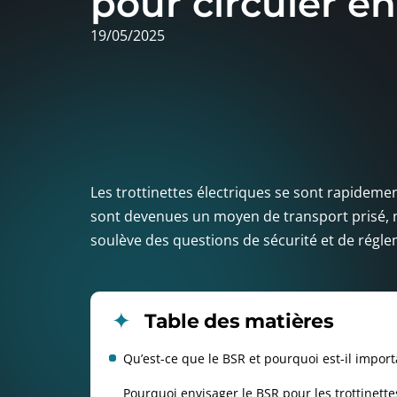
pour circuler e
19/05/2025
Les trottinettes électriques se sont rapidemen
sont devenues un moyen de transport prisé, n
soulève des questions de sécurité et de régl
Table des matières
Qu’est-ce que le BSR et pourquoi est-il import
Pourquoi envisager le BSR pour les trottinette