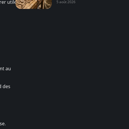
er utile
5 août 2026
ent au
d des
se.