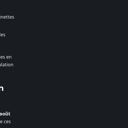
inettes
les
ces en
ulation
n
 août
de ces