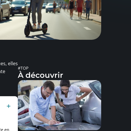
es, elles
#TOP
nte
À découvrir
te en