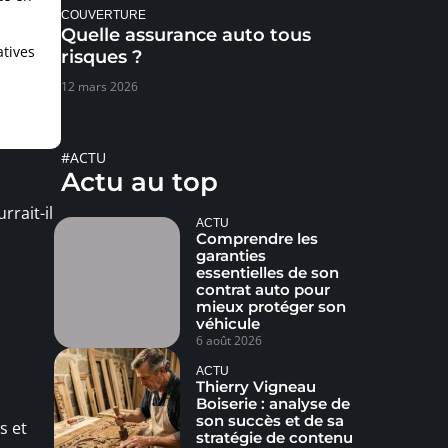
COUVERTURE
Quelle assurance auto tous
atives
risques ?
12 mars 2026
#ACTU
Actu au top
rrait-il
ACTU
Comprendre les
garanties
essentielles de son
contrat auto pour
mieux protéger son
véhicule
6 août 2026
ACTU
Thierry Vigneau
Boiserie : analyse de
son succès et de sa
s et
stratégie de contenu