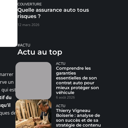
COUVERTURE
Quelle assurance auto tous
risques ?
12 mars 2026
#ACTU
Actu au top
ACTU
Comprendre les
garanties
émarrer
essentielles de son
erve un
contrat auto pour
mieux protéger son
 qui est
véhicule
tif du
6 août 2026
qu’il
ACTU
Thierry Vigneau
iques de
Boiserie : analyse de
son succès et de sa
stratégie de contenu