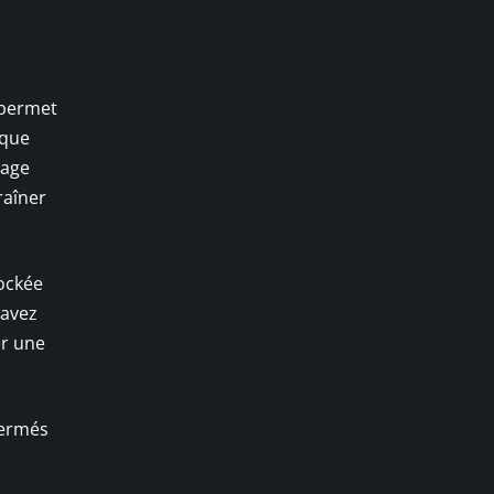
 permet
 que
rage
raîner
ockée
 avez
er une
 fermés