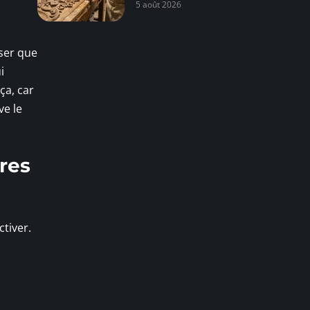
5 août 2026
iser que
i
ça, car
ve le
res
ctiver.