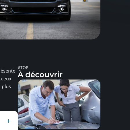
#TOP
présente
À découvrir
 ceux
t plus