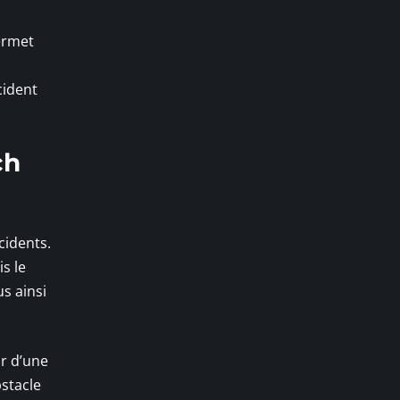
ermet
cident
ch
ccidents.
s le
s ainsi
ir d’une
bstacle