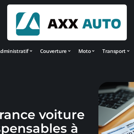
dministratif
Couverture
Moto
Transport
ance voiture
ispensables à