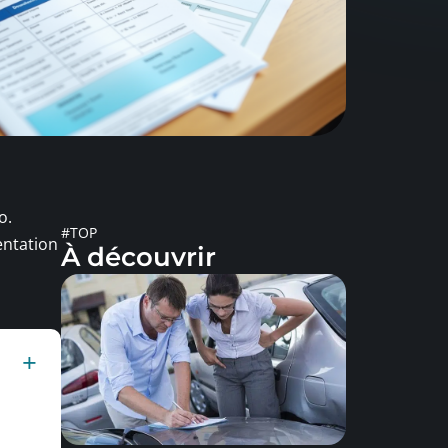
o.
#TOP
entation
À découvrir