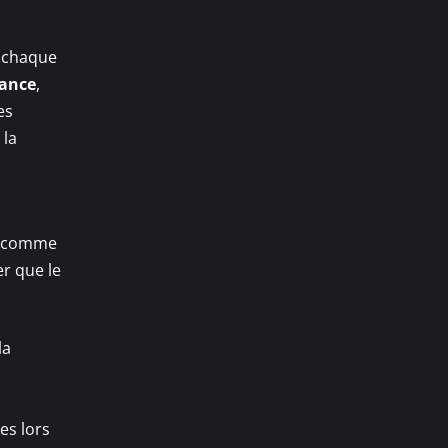
: chaque
rance
,
es
 la
s, comme
er que le
la
es lors