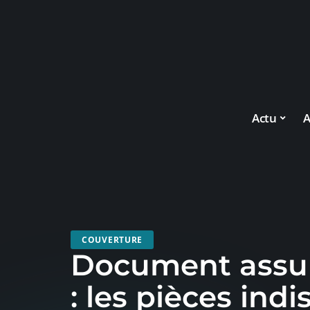
Actu
A
COUVERTURE
Document assur
: les pièces ind