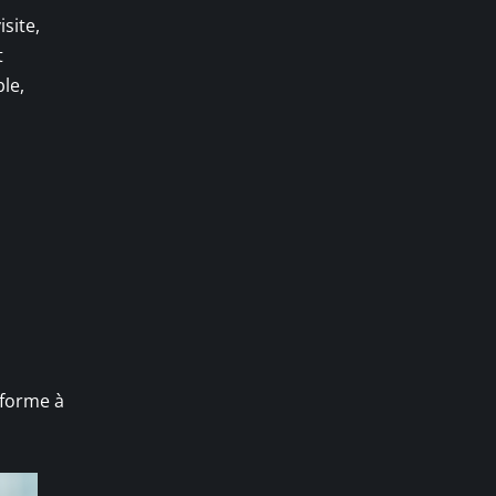
site,
t
ble,
nforme à