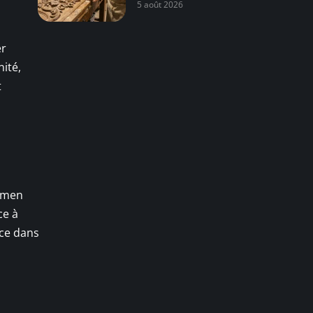
5 août 2026
er
nité,
t
xamen
ce à
nce dans