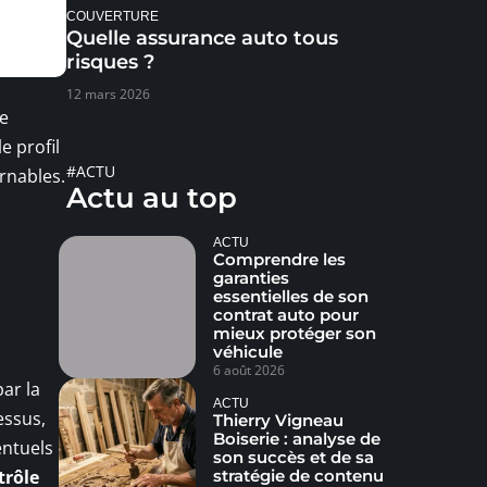
COUVERTURE
Quelle assurance auto tous
risques ?
12 mars 2026
le
e profil
#ACTU
rnables.
Actu au top
ACTU
Comprendre les
garanties
essentielles de son
contrat auto pour
mieux protéger son
véhicule
6 août 2026
ar la
ACTU
essus,
Thierry Vigneau
Boiserie : analyse de
entuels
son succès et de sa
stratégie de contenu
trôle