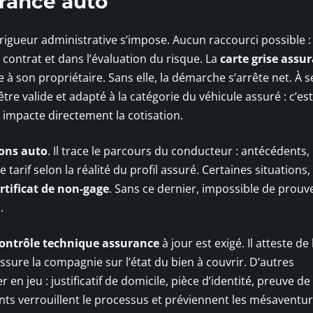
urance auto
 rigueur administrative s’impose. Aucun raccourci possible 
 contrat et dans l’évaluation du risque. La
carte grise assu
le à son propriétaire. Sans elle, la démarche s’arrête net. À s
être valide et adapté à la catégorie du véhicule assuré : c’est
a impacte directement la cotisation.
ions auto
. Il trace le parcours du conducteur : antécédents,
tarif selon la réalité du profil assuré. Certaines situation
rtificat de non-gage
. Sans ce dernier, impossible de prouv
.
ontrôle technique assurance
à jour est exigé. Il atteste de 
sure la compagnie sur l’état du bien à couvrir. D’autres
 en jeu : justificatif de domicile, pièce d’identité, preuve de
s verrouillent le processus et préviennent les mésaventur