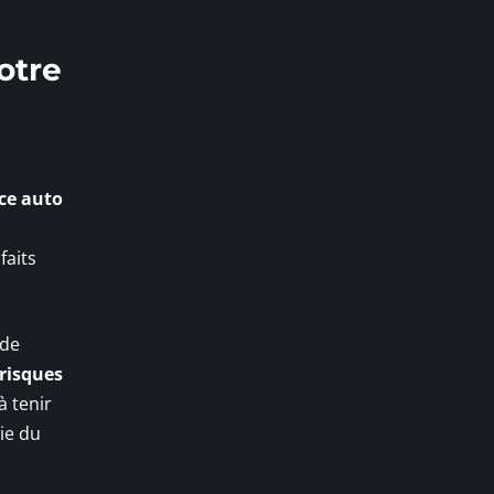
otre
ce auto
faits
 de
risques
à tenir
rie du