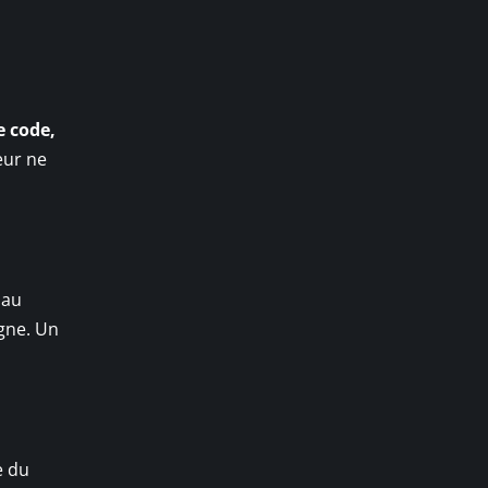
e code,
eur ne
 au
igne. Un
e du