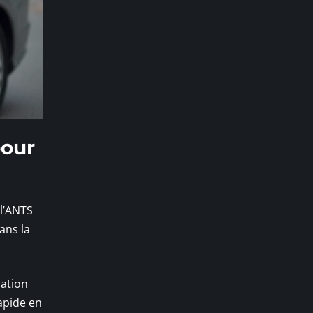
pour
 l’ANTS
ans la
lation
apide en