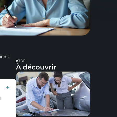
ion «
#TOP
À découvrir
i