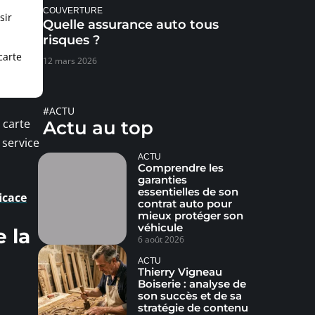
COUVERTURE
sir
Quelle assurance auto tous
risques ?
carte
12 mars 2026
#ACTU
 carte
Actu au top
 service
ACTU
Comprendre les
garanties
essentielles de son
icace
contrat auto pour
mieux protéger son
véhicule
e la
6 août 2026
ACTU
Thierry Vigneau
Boiserie : analyse de
son succès et de sa
stratégie de contenu