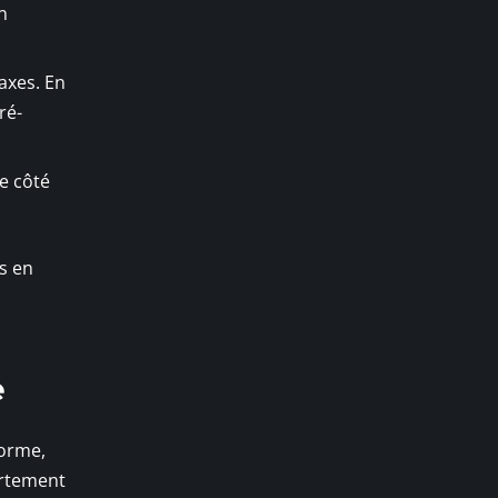
n
taxes. En
ré-
e côté
es en
e
forme,
artement