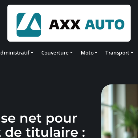
dministratif
Couverture
Moto
Transport
ise net pour
e titulaire :