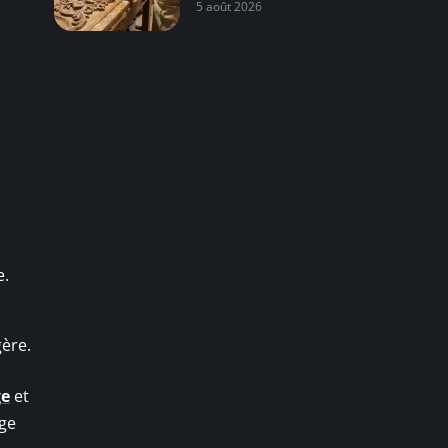
5 août 2026
e.
ère.
ge
et
age