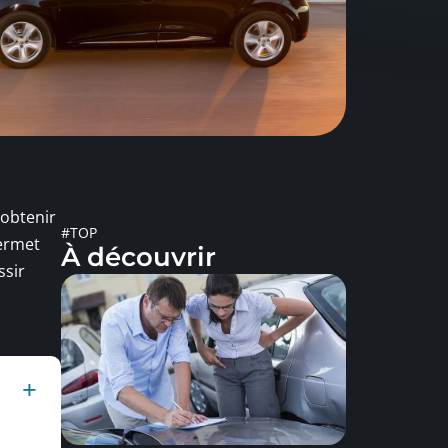
 obtenir
#TOP
permet
À découvrir
ssir