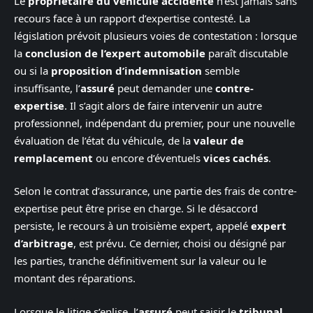
Le
propriétaire du véhicule accidenté
n’est jamais sans
recours face à un rapport d’expertise contesté. La
législation prévoit plusieurs voies de contestation : lorsque
la
conclusion de l’expert automobile
paraît discutable
ou si la
proposition d’indemnisation
semble
insuffisante, l’
assuré
peut demander une
contre-
expertise
. Il s’agit alors de faire intervenir un autre
professionnel, indépendant du premier, pour une nouvelle
évaluation de l’état du véhicule, de la
valeur de
remplacement
ou encore d’éventuels
vices cachés
.
Selon le contrat d’assurance, une partie des frais de contre-
expertise peut être prise en charge. Si le désaccord
persiste, le recours à un troisième expert, appelé
expert
d’arbitrage
, est prévu. Ce dernier, choisi ou désigné par
les parties, tranche définitivement sur la valeur ou le
montant des réparations.
Lorsque le litige s’enlise, l’
assuré
peut saisir le
tribunal